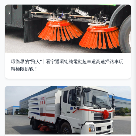
環衛界的“飛人” | 看宇通環衛純電動超車道高速掃路車玩
轉極限挑戰！