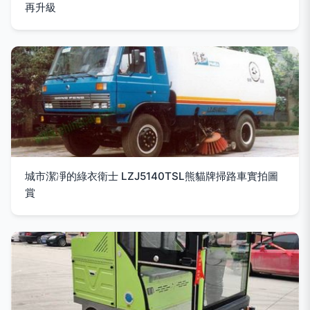
再升級
城市潔凈的綠衣衛士 LZJ5140TSL熊貓牌掃路車實拍圖
賞