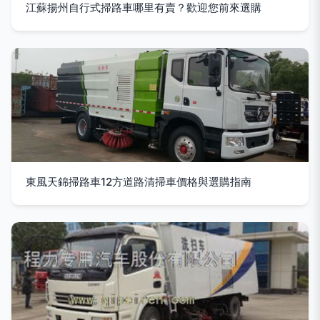
江蘇揚州自行式掃路車哪里有賣？歡迎您前來選購
東風天錦掃路車12方道路清掃車價格與選購指南