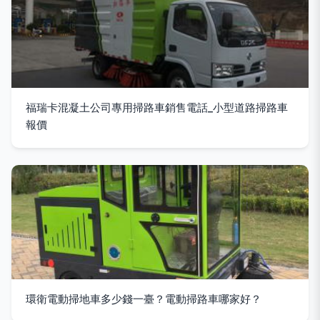
福瑞卡混凝土公司專用掃路車銷售電話_小型道路掃路車
報價
環衛電動掃地車多少錢一臺？電動掃路車哪家好？