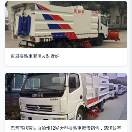
東風掃路車哪個改裝廠好
巴音郭楞蒙古自治州12噸大型掃路車廠價銷售，清潔效率