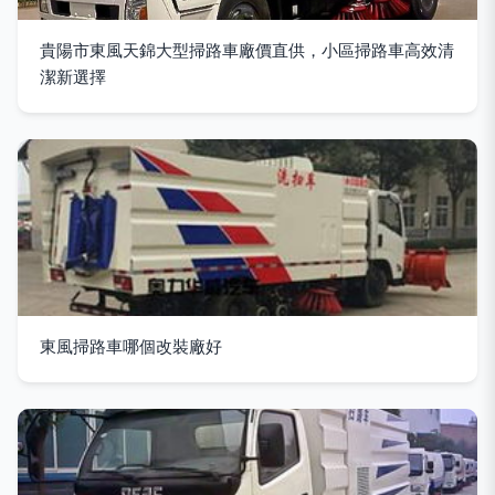
貴陽市東風天錦大型掃路車廠價直供，小區掃路車高效清
潔新選擇
東風掃路車哪個改裝廠好