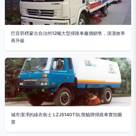
巴音郭楞蒙古自治州12噸大型掃路車廠價銷售，清潔效率
再升級
城市潔凈的綠衣衛士 LZJ5140TSL熊貓牌掃路車實拍圖
賞