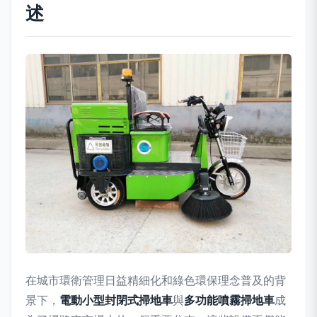
述
在城市環衛管理日益精細化和綠色環保理念普及的背
景下，
電動小型封閉式掃地車
與
多功能噴霧掃地車
成